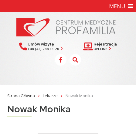
MENU
Umów wizytę
Rejestracja
keyboard_arrow_right
keyboard_arrow_right
+48 (42) 288 11 20
ON-LINE
Strona Główna
Lekarze
Nowak Monika
keyboard_arrow_right
keyboard_arrow_right
Nowak Monika